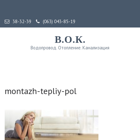
38-32-39
(063) 043-85-19
В.О.К.
Водопровод. Отопление. Канализация
montazh-tepliy-pol