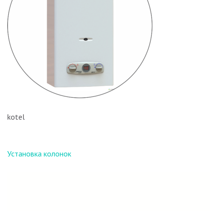
kotel
Навигация
Установка колонок
по
записям